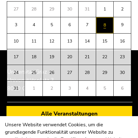
27
28
29
30
31
1
2
3
4
5
6
7
9
8
10
11
12
13
14
15
16
Beginn
Ende
Ende
17
18
19
20
21
22
23
des
dieses
dieses
Seitenbereichs:
Seitenbereichs.
Seitenbereichs.
Universität Graz
24
25
26
27
28
29
30
Zusatzinformationen:
Zur
Zur
Universitätsplatz 3
Übersicht
Übersicht
8010 Graz
31
1
2
3
4
5
6
der
der
Seitenbereiche
Seitenbereiche
Alle Veranstaltungen
Anfahrt und Kontakt
Kommunikation und Öffentlichkeitsarbeit
Unsere Website verwendet Cookies, um die
grundlegende Funktionalität unserer Website zu
Moodle