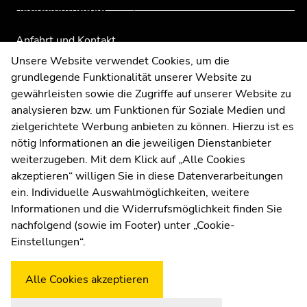
Veranstaltungen
Anfahrt und Kontakt
Ende
Kommunikation und Öffentlichkeitsarbeit
Unsere Website verwendet Cookies, um die
dieses
grundlegende Funktionalität unserer Website zu
Moodle
Seitenbereichs.
gewährleisten sowie die Zugriffe auf unserer Website zu
UNIGRAZonline
Zur
analysieren bzw. um Funktionen für Soziale Medien und
Impressum
Übersicht
zielgerichtete Werbung anbieten zu können. Hierzu ist es
Datenschutzerklärung
der
nötig Informationen an die jeweiligen Dienstanbieter
Seitenbereiche
Cookie-Einstellungen
weiterzugeben. Mit dem Klick auf „Alle Cookies
Barrierefreiheitserklärung
akzeptieren“ willigen Sie in diese Datenverarbeitungen
ein. Individuelle Auswahlmöglichkeiten, weitere
Informationen und die Widerrufsmöglichkeit finden Sie
nachfolgend (sowie im Footer) unter „Cookie-
Wetterstation
Uni Graz
Einstellungen“.
Alle Cookies akzeptieren