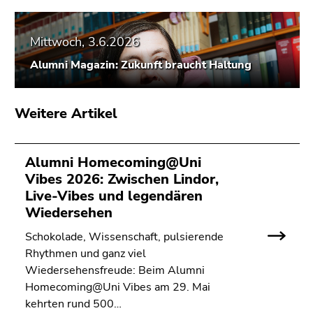
Seitenbereichs.
Zur
Übersicht
Mittwoch, 3.6.2026
der
Alumni Magazin: Zukunft braucht Haltung
Seitenbereiche
Weitere Artikel
Alumni Homecoming@Uni
Vibes 2026: Zwischen Lindor,
Live-Vibes und legendären
Wiedersehen
Schokolade, Wissenschaft, pulsierende
Rhythmen und ganz viel
Wiedersehensfreude: Beim Alumni
Homecoming@Uni Vibes am 29. Mai
kehrten rund 500…