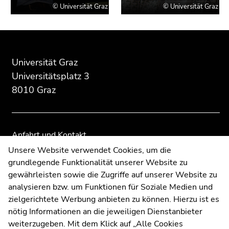
Beginn
Ende
Ende
des
dieses
dieses
Seitenbereichs:
Seitenbereichs.
Seitenbereichs.
Universität Graz
Zusatzinformationen:
Zur
Zur
Universitätsplatz 3
Übersicht
Übersicht
8010 Graz
der
der
Seitenbereiche
Seitenbereiche
Anfahrt und Kontakt
Kommunikation und Öffentlichkeitsarbeit
Unsere Website verwendet Cookies, um die
grundlegende Funktionalität unserer Website zu
Moodle
gewährleisten sowie die Zugriffe auf unserer Website zu
UNIGRAZonline
analysieren bzw. um Funktionen für Soziale Medien und
Impressum
zielgerichtete Werbung anbieten zu können. Hierzu ist es
Datenschutzerklärung
nötig Informationen an die jeweiligen Dienstanbieter
Cookie-Einstellungen
weiterzugeben. Mit dem Klick auf „Alle Cookies